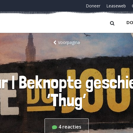
Doneer
Leaseweb
DO
Voorpagina
r | Beknopte geschi
‘Thug’
4
reacties