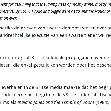
ent for assuming that the id-impulses of mostly white, mostly m
impressive. By 1997, Tupac and Biggie were dead, but the National 
than ever.
erika de grieven van zwarte demonstranten over str
tandrechtelijke executie van een zwarte tiener wil re
.
erm terug tot Britse koloniale propaganda over ee
eten, die enkel gestuit kon worden door het beschav
tieverhalen in de Britse media maakte dat het begr
troduceerde het begrip in de VS. Het oriëntalistisc
films als
Indiana Jones and the Temple of Doom
(1984),