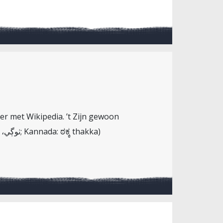
er met Wikipedia. ’t Zijn gewoon
Moslim- en Hindoe-Ninja’s hoor. (Hindi: Nepali ठग्गी ṭhagī; Urdu: ٹھگ‎; Sanskrit: sthaga; Sindhi: ٺوڳي، ٺڳ‎; Kannada: ಠಕ್ಕ thakka)