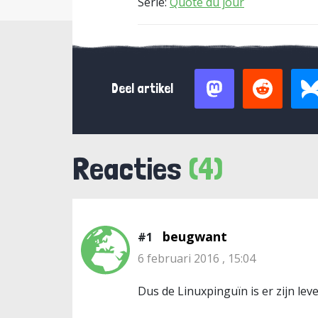
Serie:
Quote du jour
Deel artikel
Reacties
(4)
beugwant
#1
6 februari 2016 , 15:04
Dus de Linuxpinguïn is er zijn le