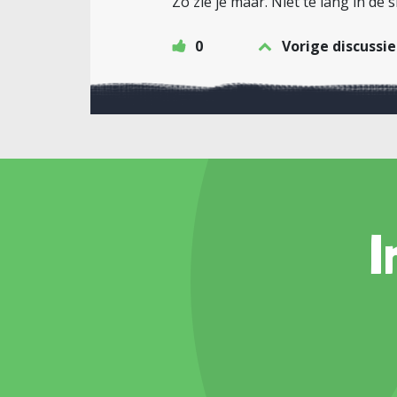
Zo zie je maar. Niet te lang in de s
0
Vorige discussie
I