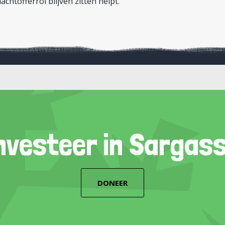
lachtofferrol blijven zitten helpt.
nvesteer in Sargas
DONEER