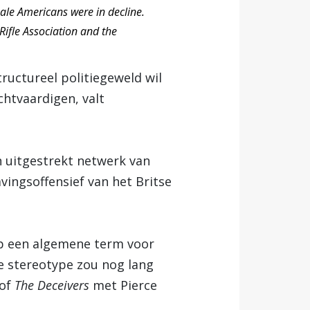
ale Americans were in decline.
Rifle Association and the
uctureel politiegeweld wil
chtvaardigen, valt
n uitgestrekt netwerk van
ingsoffensief van het Britse
ip een algemene term voor
he stereotype zou nog lang
 of
The Deceivers
met Pierce