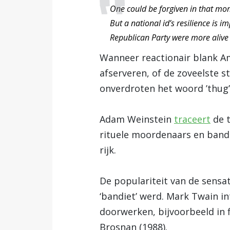
One could be forgiven in that mom
But a national id’s resilience is 
Republican Party were more alive 
Wanneer reactionair blank Am
afserveren, of de zoveelste s
onverdroten het woord ’thug’
Adam Weinstein
traceert
de t
rituele moordenaars en bandi
rijk.
De populariteit van de sensa
‘bandiet’ werd. Mark Twain in
doorwerken, bijvoorbeeld in 
Brosnan (1988).