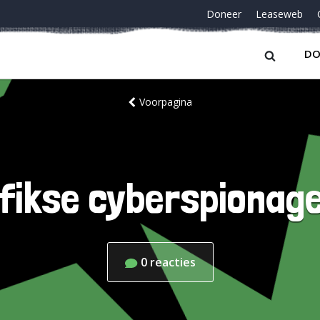
Doneer
Leaseweb
DO
Voorpagina
 fikse cyberspionag
0
reacties