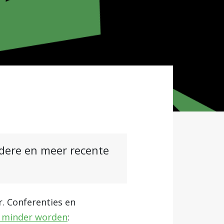
ndere en meer recente
r. Conferenties en
t minder worden
: