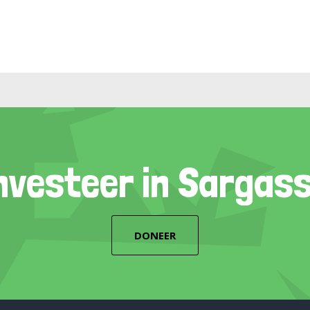
nvesteer in Sargas
DONEER