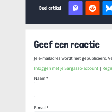
Deel artikel
Geef een reactie
Je e-mailadres wordt niet gepubliceerd.
Ve
Inloggen met je Sargasso-account
|
Regi
Naam
*
E-mail
*