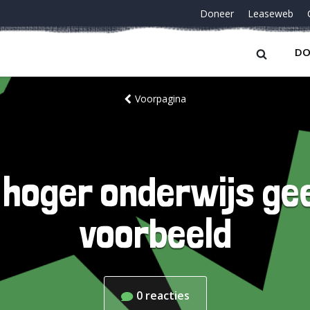
Doneer
Leaseweb
DO
Voorpagina
t hoger onderwijs ge
voorbeeld
0
reacties