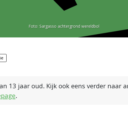
Foto:
Sargasso achtergrond wereldbol
ie
an 13 jaar oud. Kijk ook eens verder naar 
epage
.