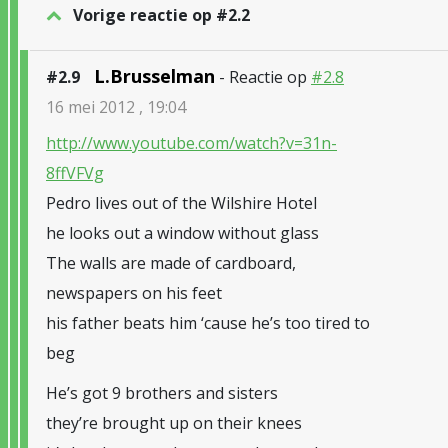
Vorige reactie op #2.2
L.Brusselman
#2.9
- Reactie op
#2.8
16 mei 2012 , 19:04
http://www.youtube.com/watch?v=31n-
8ffVFVg
Pedro lives out of the Wilshire Hotel
he looks out a window without glass
The walls are made of cardboard,
newspapers on his feet
his father beats him ‘cause he’s too tired to
beg
He’s got 9 brothers and sisters
they’re brought up on their knees