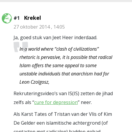
Krekel
#1
27 oktober 2014 , 14:05
Ja, goed stuk van Jeet Heer inderdaad.
In a world where “clash of civilizations”
rhetoric is pervasive, it is possible that radical
Islam offers the same appeal to some
unstable individuals that anarchism had for
Leon Czolgosz,
Rekruteringsvideo’s van IS(IS) zetten de jihad
zelfs als “
cure for depression
” neer.
Als Karst Tates of Tristan van der Vlis of Kim
De Gelder een islamitische achtergrond (of
contacten met radicalen) hadden gehad,