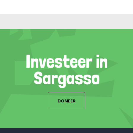
Investeer in
Sargasso
DONEER