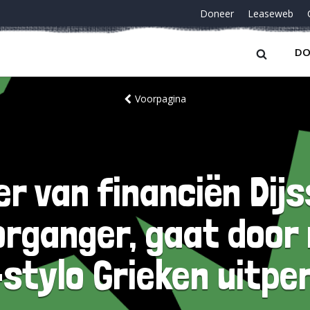
Doneer
Leaseweb
DO
Voorpagina
r van financiën Dijs
rganger, gaat door 
stylo Grieken uitpe