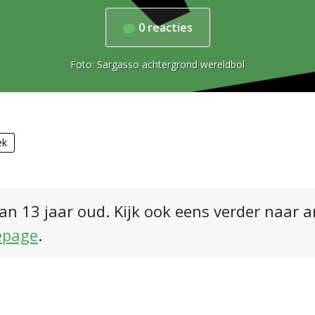
0
reacties
Foto:
Sargasso achtergrond wereldbol
ek
an 13 jaar oud. Kijk ook eens verder naar 
epage
.