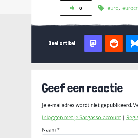
euro
eurocr
0
Deel artikel
Geef een reactie
Je e-mailadres wordt niet gepubliceerd.
Ve
Inloggen met je Sargasso-account
|
Regi
Naam
*