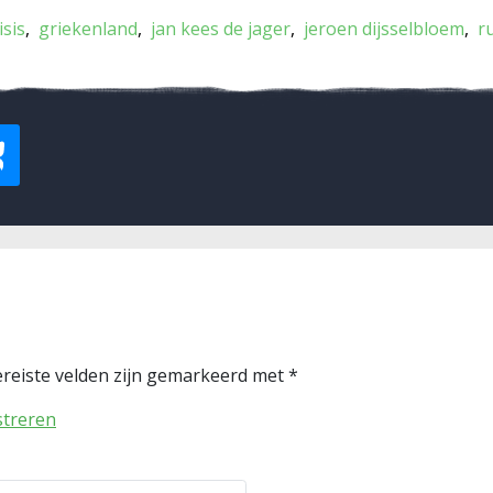
isis
griekenland
jan kees de jager
jeroen dijsselbloem
ru
reiste velden zijn gemarkeerd met
*
streren