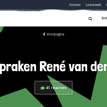
Doneer
Leaseweb
DO
Voorpagina
praken René van der
41
reacties