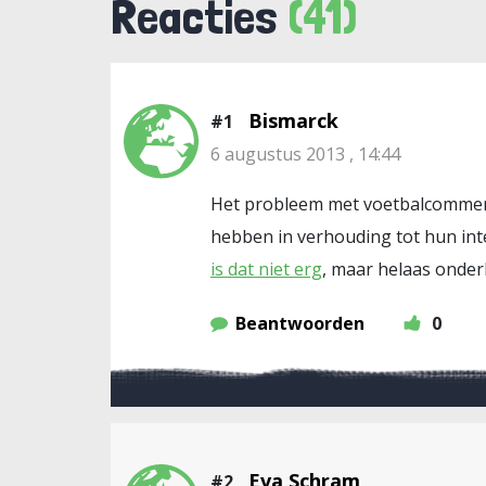
Reacties
(41)
Bismarck
#1
6 augustus 2013 , 14:44
Het probleem met voetbalcommentat
hebben in verhouding tot hun intel
is dat niet erg
, maar helaas onderk
Beantwoorden
0
Eva Schram
#2