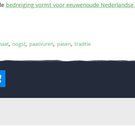
le
bedreiging vormt voor eeuwenoude Nederlandse t
maat
oogst
paasvuren
pasen
traditie