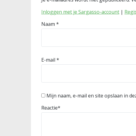
Inloggen met je Sargasso-account
|
Regi
Naam
*
E-mail
*
Mijn naam, e-mail en site opslaan in d
Reactie
*