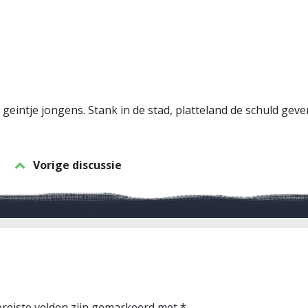
geintje jongens. Stank in de stad, platteland de schuld geven. 
Vorige discussie
reiste velden zijn gemarkeerd met
*