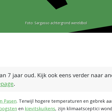
Foto:
Sargasso achtergrond wereldbol
an 7 jaar oud. Kijk ook eens verder naar a
epage
.
m Pasen
. Terwijl hogere temperaturen en gebrek aa
noogsten
en
kievitskuikens
, zijn klimaatsceptici wond