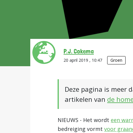
P.J. Cokema
20 april 2019 , 10:47
Groen
Deze pagina is meer d
artikelen van
de hom
NIEUWS - Het wordt
een war
bedreiging vormt
voor graa