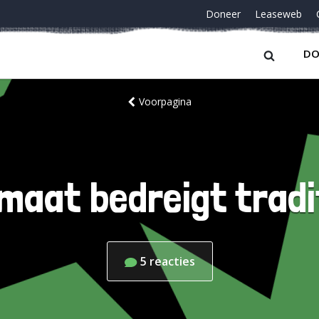
Doneer
Leaseweb
DO
Voorpagina
imaat bedreigt tradi
5
reacties