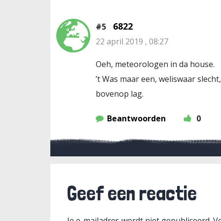
6822
#5
22 april 2019 , 08:27
Oeh, meteorologen in da house.
’t Was maar een, weliswaar slecht, 
bovenop lag.
Beantwoorden
0
Geef een reactie
Je e-mailadres wordt niet gepubliceerd.
Ve