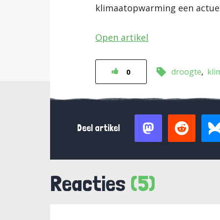
klimaatopwarming een actue
Open artikel
droogte
kli
0
Deel artikel
Reacties
(5)