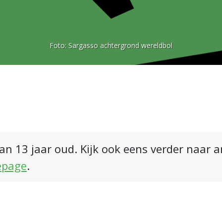
Foto:
Sargasso achtergrond wereldbol
an 13 jaar oud. Kijk ook eens verder naar 
epage
.