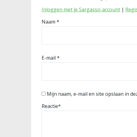
Inloggen met je Sargasso-account
|
Regi
Naam
*
E-mail
*
Mijn naam, e-mail en site opslaan in d
Reactie
*