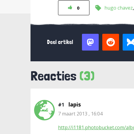
hugo chavez
0
Deel artikel
Reacties
(3)
lapis
#1
7 maart 2013 , 16:04
http://i1181.photobucket.com/alb