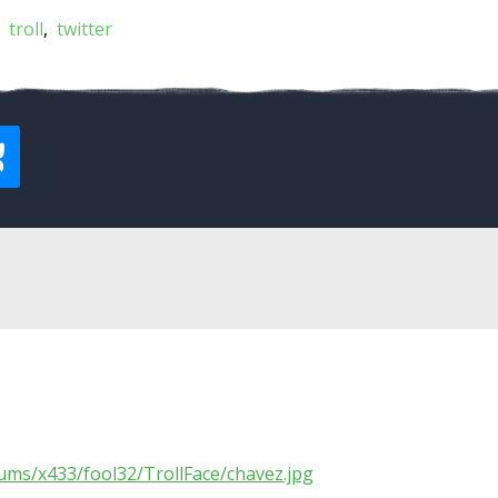
troll
twitter
ums/x433/fool32/TrollFace/chavez.jpg