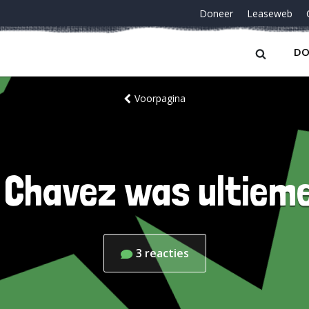
Doneer
Leaseweb
DO
Voorpagina
 Chavez was ultieme 
3
reacties