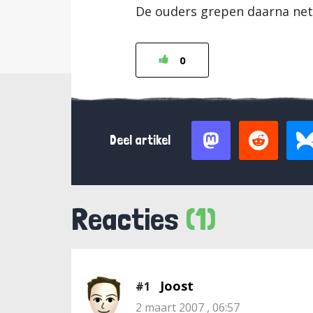
De ouders grepen daarna net o
0
Deel artikel
Reacties
(1)
Joost
#1
2 maart 2007 , 06:57