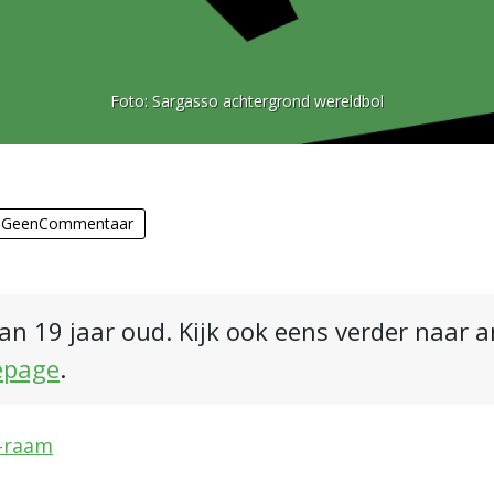
Foto:
Sargasso achtergrond wereldbol
,
GeenCommentaar
an 19 jaar oud. Kijk ook eens verder naar 
epage
.
K-raam