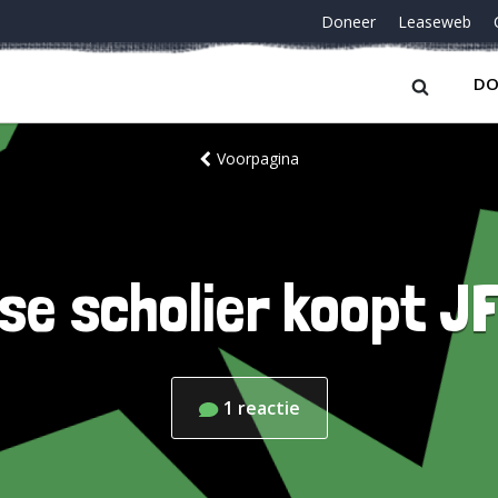
Doneer
Leaseweb
DO
Voorpagina
se scholier koopt 
1
reactie