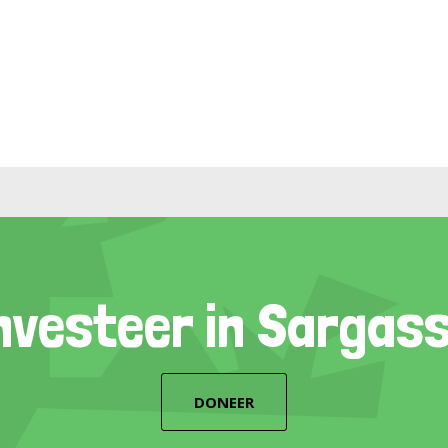
nvesteer in Sargas
DONEER