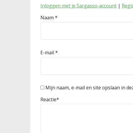
Inloggen met je Sargasso-account
|
Regi
Naam
*
E-mail
*
Mijn naam, e-mail en site opslaan in d
Reactie
*