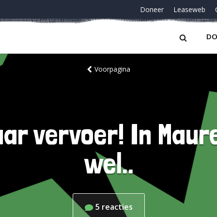
Doneer
Leaseweb
DO
Voorpagina
ar vervoer! In Maur
wel..
5
reacties