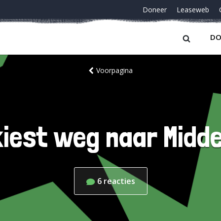
Doneer
Leaseweb
DO
Voorpagina
kiest weg naar Midd
6
reacties