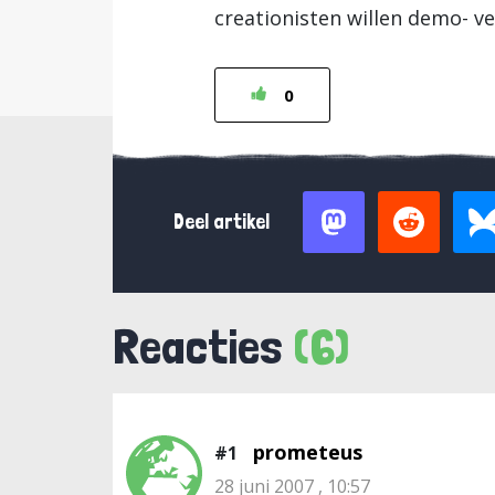
creationisten willen demo- v
0
Deel artikel
Reacties
(6)
prometeus
#1
28 juni 2007 , 10:57