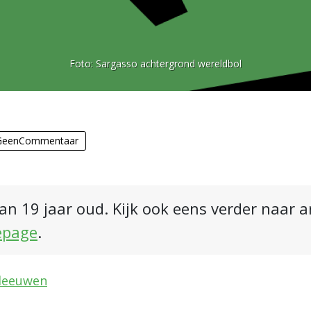
Foto:
Sargasso achtergrond wereldbol
GeenCommentaar
an 19 jaar oud. Kijk ook eens verder naar 
epage
.
eleeuwen