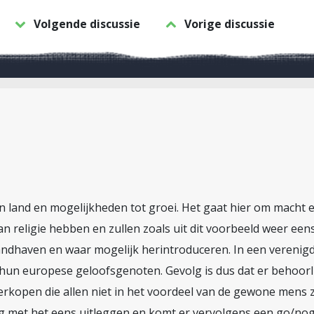
Volgende discussie
Vorige discussie
n land en mogelijkheden tot groei. Het gaat hier om macht 
an religie hebben en zullen zoals uit dit voorbeeld weer eens 
 handhaven en waar mogelijk herintroduceren. In een veren
hun europese geloofsgenoten. Gevolg is dus dat er behoorli
erkopen die allen niet in het voordeel van de gewone mens 
 met het eens uitleggen en komt er vervolgens een go/n