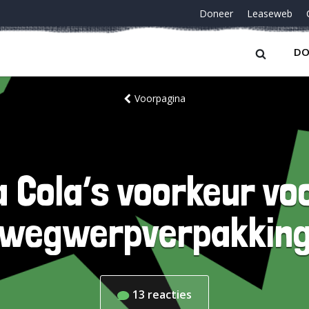
Doneer
Leaseweb
DO
Voorpagina
 Cola’s voorkeur vo
wegwerpverpakkin
13
reacties