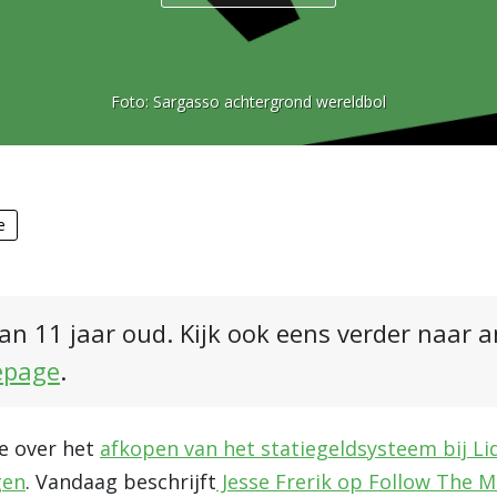
Foto:
Sargasso achtergrond wereldbol
e
an 11 jaar oud. Kijk ook eens verder naar 
epage
.
e over het
afkopen van het statiegeldsysteem bij Li
gen
. Vandaag beschrijft
Jesse Frerik op Follow The 