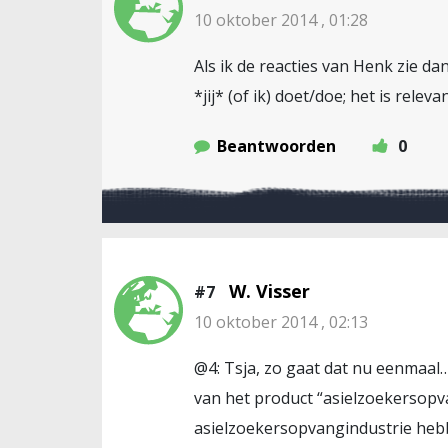
10 oktober 2014 , 01:28
Als ik de reacties van Henk zie dan
*jij* (of ik) doet/doe; het is rel
Beantwoorden
0
W. Visser
#7
10 oktober 2014 , 02:13
@4: Tsja, zo gaat dat nu eenmaal
van het product “asielzoekersopv
asielzoekersopvangindustrie hebben