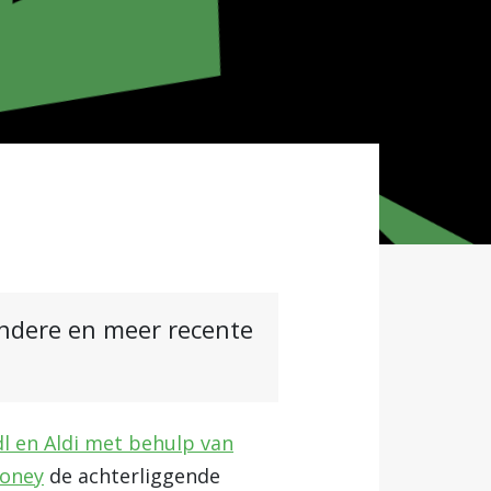
andere en meer recente
dl en Aldi met behulp van
Money
de achterliggende