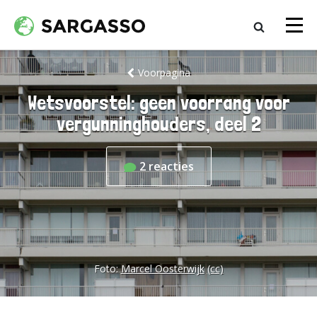
Voorpagina
Wetsvoorstel: geen voorrang voor
vergunninghouders, deel 2
2
reacties
Foto:
Marcel Oosterwijk
(cc)