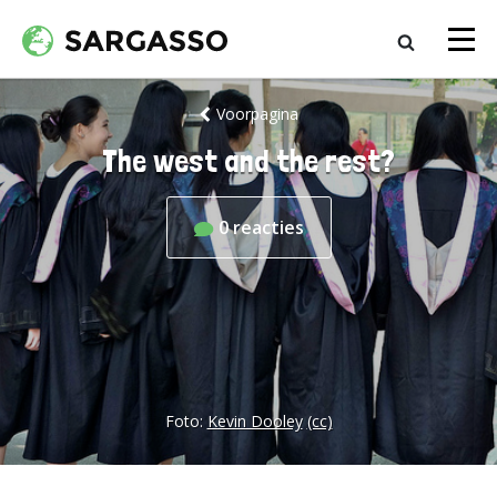
Voorpagina
The west and the rest?
0
reacties
Foto:
Kevin Dooley
(cc)