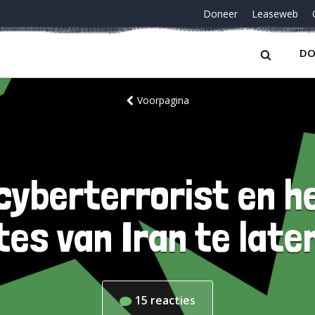
Doneer
Leaseweb
DO
Voorpagina
cyberterrorist en h
tes van Iran te late
15
reacties