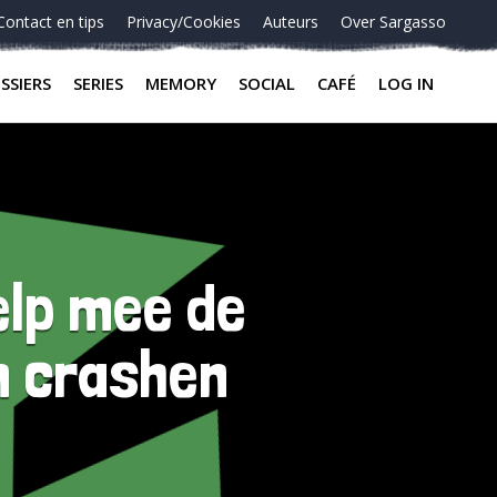
Contact en tips
Privacy/Cookies
Auteurs
Over Sargasso
SSIERS
SERIES
MEMORY
SOCIAL
CAFÉ
LOG IN
elp mee de
n crashen