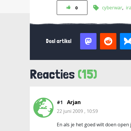
cyberwar
ir
0
Deel artikel
Reacties
(15)
Arjan
#1
22 juni 2009 , 10:59
En als je het goed wilt doen open 