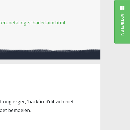
ARTIKELEN
ren-betaling-schadeclaim.html
 nog erger, ‘backfired’dit zich niet
oet bemoeien..