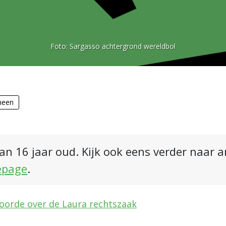
Foto:
Sargasso achtergrond wereldbol
meen
an 16 jaar oud. Kijk ook eens verder naar 
epage
.
hoorde over de Laura rechtszaak