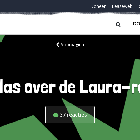
Doneer
Leaseweb
DO
Voorpagina
t las over de Laura-
37
reacties