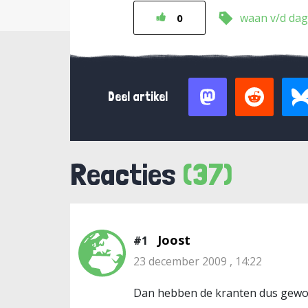
waan v/d dag
0
Deel artikel
Reacties
(37)
Joost
#1
23 december 2009 , 14:22
Dan hebben de kranten dus gewoon