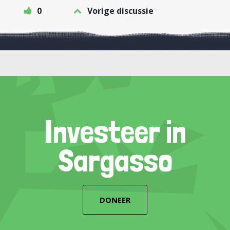
0
Vorige discussie
Investeer in
Sargasso
DONEER