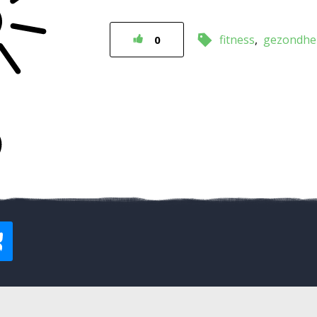
fitness
gezondhe
0