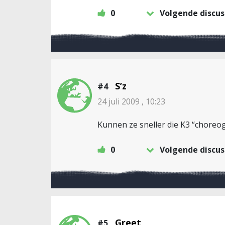
0
Volgende discus
S’z
#4
24 juli 2009 , 10:23
Kunnen ze sneller die K3 “choreo
0
Volgende discus
Greet
#5