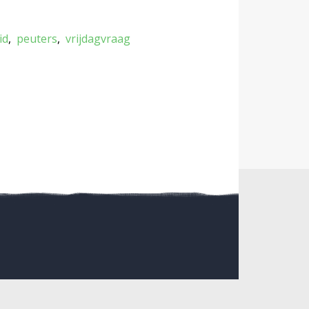
id
peuters
vrijdagvraag