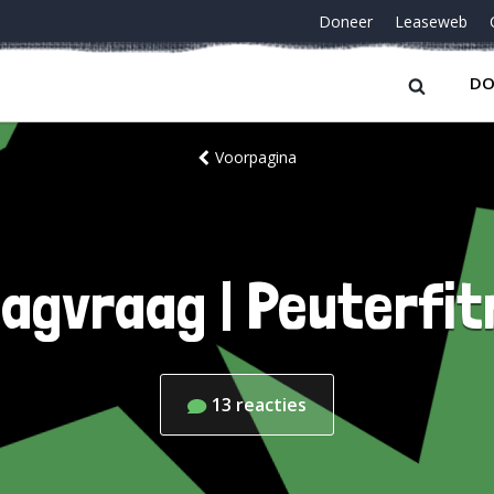
Doneer
Leaseweb
DO
Voorpagina
dagvraag | Peuterfi
13
reacties