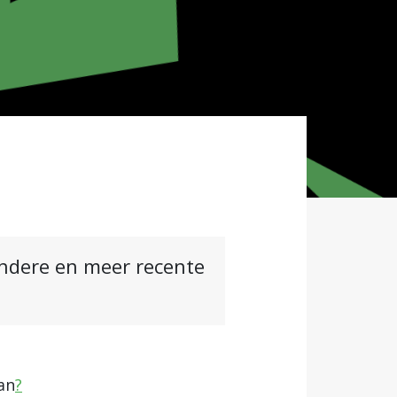
andere en meer recente
lan
?