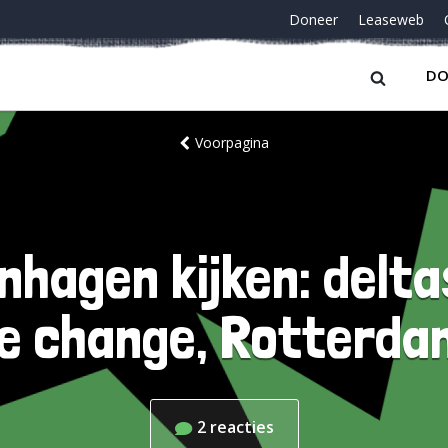
Doneer
Leaseweb
DO
Voorpagina
nhagen kijken: delta
te change, Rotterda
2
reacties