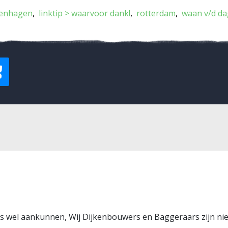
enhagen
linktip > waarvoor dank!
rotterdam
waan v/d da
tjes wel aankunnen, Wij Dijkenbouwers en Baggeraars zijn n