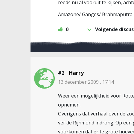
reeds nu al vooruit te kijken, ach
Amazone/ Ganges/ Brahmaputra wo
0
Volgende discus
Harry
#2
13 december 2009 , 17:14
Weer een mogelijkheid voor Rott
opnemen.
Overigens dat verhaal over de zout
ver de Rijnmond indrong. Op een
voorkomen dat er te grote hoevee