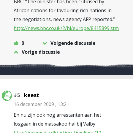
BBC: “The minister has been criticised by
African nations for favouring rich nations in
the negotiations, news agency AFP reported.”
http://news.bbc.co.uk/2/hi/europe/8415899.stm
0
Volgende discussie
Vorige discussie
keest
#5
16 december 2009 , 13:21
En nu zijn ook nog arrestanten aan het
losgaan in de massakooihal bij Valby
http://indymedia.dk/action_timelines/10