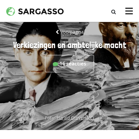
Voorpagina
Verkiezingen en ambtelijke macht
16
reacties
Foto:
Harald Groven
(cc)