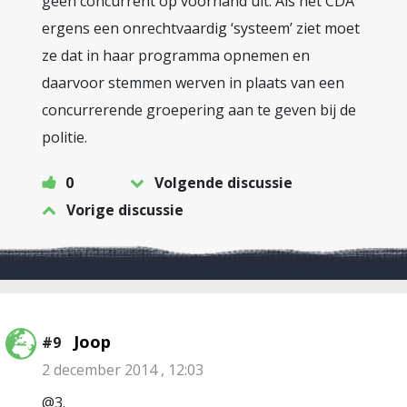
geen concurrent op voorhand uit. Als het CDA
ergens een onrechtvaardig ‘systeem’ ziet moet
ze dat in haar programma opnemen en
daarvoor stemmen werven in plaats van een
concurrerende groepering aan te geven bij de
politie.
0
Volgende discussie
Vorige discussie
Joop
#9
2 december 2014 , 12:03
@3.