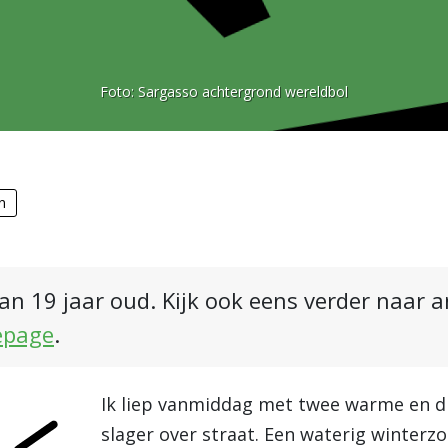
Foto:
Sargasso achtergrond wereldbol
n
an 19 jaar oud. Kijk ook eens verder naar 
epage
.
Ik liep vanmiddag met twee warme en d
slager over straat. Een waterig winterz