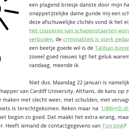
een plagend briesje danste door mijn ha
onappetijtelijke dame gunde mij een sc
deze afschuwelijke clichés vond ik het e
Het couperen van schapenstaarten word
verboden
, de
criminaliteit is sterk geda
een beetje goede wil is de
Taliban binne
zoveel goed nieuws ligt het geluk warem
vandaag, meende ik.
Niet dus. Maandag 22 januari is namelij
chapper van Cardiff University. Althans, de kans op
 te maken met slecht weer, met schulden, met verva
iets is terechtgekomen. Reken maar na:
1/8W+(D-d
het begon zo goed. Dat maakt het extra wrang, maar
oor. Heeft iemand de contactgegevens van
Ton Vink
?