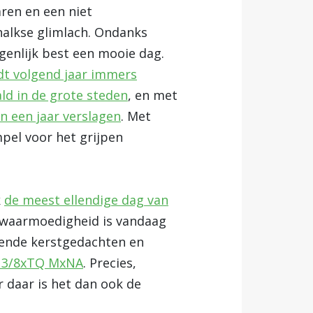
ren en een niet
halkse glimlach. Ondanks
igenlijk best een mooie dag.
t volgend jaar immers
ald in de grote steden
, en met
n een jaar verslagen
. Met
pel voor het grijpen
k
de meest ellendige dag van
 zwaarmoedigheid is vandaag
gende kerstgedachten en
) 3/8xTQ MxNA
. Precies,
 daar is het dan ook de