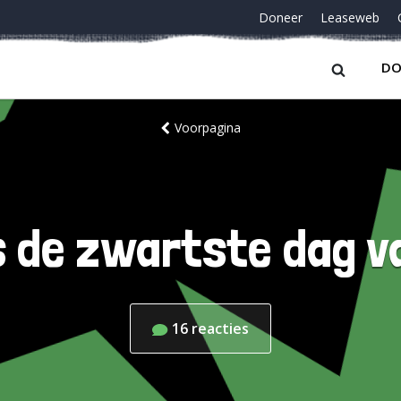
Doneer
Leaseweb
DO
Voorpagina
s de zwartste dag va
16
reacties