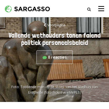
Voorpagina
Vallende wethouders tonen falend
politiek personeelsbeleid
8
reacties
Foto:
Tobbende man op de stoep van het stadhuis van
Enschede (foto:flickr/FaceMePLS)