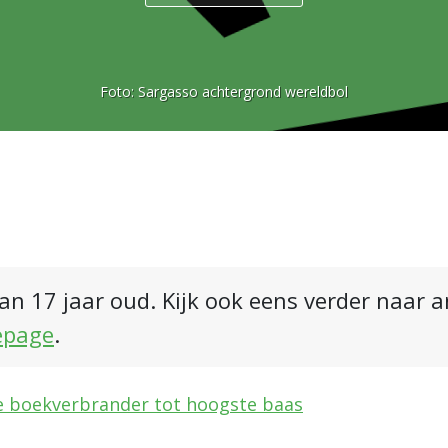
Foto:
Sargasso achtergrond wereldbol
an 17 jaar oud. Kijk ook eens verder naar 
epage
.
e boekverbrander tot hoogste baas