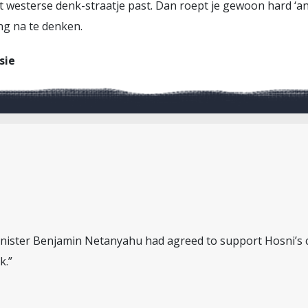
t westerse denk-straatje past. Dan roept je gewoon hard ‘anti
ng na te denken.
sie
inister Benjamin Netanyahu had agreed to support Hosni’s ca
k.”