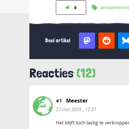
antisemitism
0
Deel artikel
Reacties
(12)
Meester
#1
27 mei 2009 , 12:37
Het blijft toch lastig te verkrop