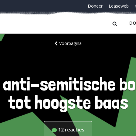
Doneer
Leaseweb
DO
Voorpagina
 anti-semitische b
tot hoogste baas
12
reacties