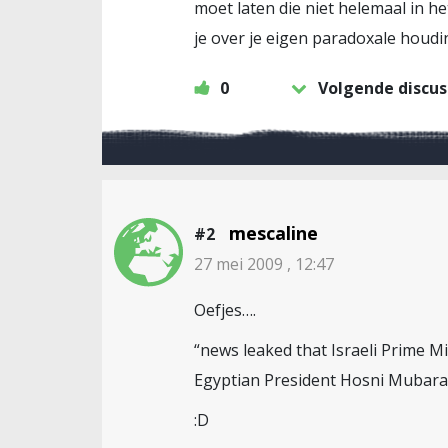
moet laten die niet helemaal in he
je over je eigen paradoxale houdi
0
Volgende discus
mescaline
#2
27 mei 2009 , 12:47
Oefjes….
“news leaked that Israeli Prime M
Egyptian President Hosni Mubara
:D