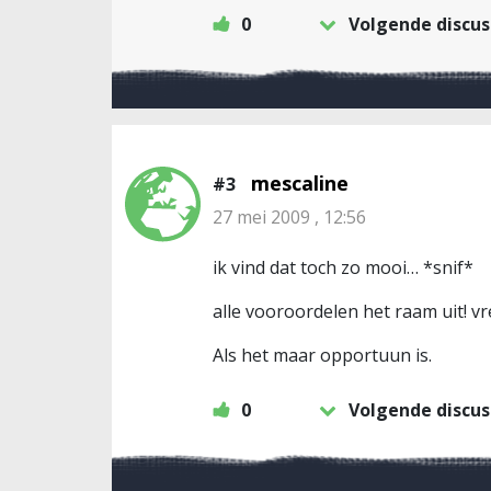
0
Volgende discus
mescaline
#3
27 mei 2009 , 12:56
ik vind dat toch zo mooi… *snif*
alle vooroordelen het raam uit! vr
Als het maar opportuun is.
0
Volgende discus