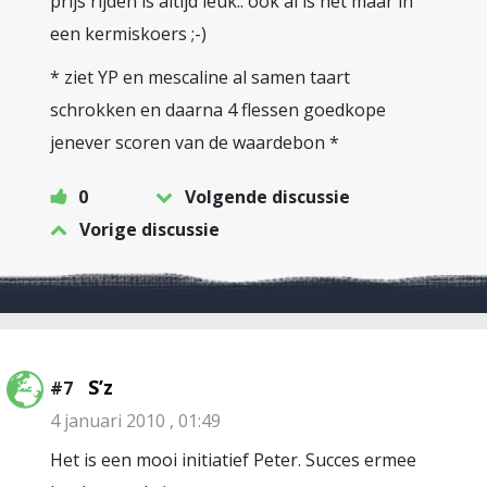
prijs rijden is altijd leuk.. ook al is het maar in
een kermiskoers ;-)
* ziet YP en mescaline al samen taart
schrokken en daarna 4 flessen goedkope
jenever scoren van de waardebon *
0
Volgende discussie
Vorige discussie
S’z
#7
4 januari 2010 , 01:49
Het is een mooi initiatief Peter. Succes ermee