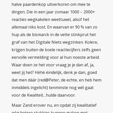
halve paardenkop uitverkoren om mee te
dingen. Die in een jaar zomaar 1000 – 2000+
reacties wegkakelen weettuwel, alsof het
allemaal niks kost. En waarvan er 90 % van zo
hup als de bismarck in de vette stinkprut het
graf van het Digitale Niets wegzinken. Kolere,
krijgen buiten de koele reactiecijfers zelfs geen
eervolle vermelding voor al hun noeste arbeid.
Waar doen ze het voor vraag je je dan af, ja,
weet jij het? Hèhè éindelijk, denk je dan, goed
dat men dáár (red@Peter, de echte, en heb hem
inmiddels ingelicht) tenminste nog wél gaat
voor de Kwaliteit…hulde daarvoor.
Maar Zand erover nu, en opdat zij kwalitatief
nóg betere stukkies kunnen maken met