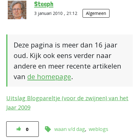
Steeph
3 januari 2010 , 21:12
Algemeen
Deze pagina is meer dan 16 jaar
oud. Kijk ook eens verder naar
andere en meer recente artikelen
van
de homepage
.
Uitslag Blogpareltje (voor de zwijnen) van het
Jaar 2009
waan v/d dag
weblogs
0