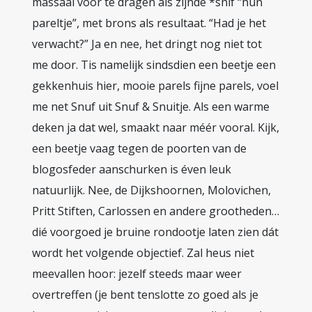
massaal voor te dragen als zijnde *snif “hun
pareltje”, met brons als resultaat. “Had je het
verwacht?” Ja en nee, het dringt nog niet tot
me door. Tis namelijk sindsdien een beetje een
gekkenhuis hier, mooie parels fijne parels, voel
me net Snuf uit Snuf & Snuitje. Als een warme
deken ja dat wel, smaakt naar méér vooral. Kijk,
een beetje vaag tegen de poorten van de
blogosfeder aanschurken is éven leuk
natuurlijk. Nee, de Dijkshoornen, Molovichen,
Pritt Stiften, Carlossen en andere grootheden…
dié voorgoed je bruine rondootje laten zien dát
wordt het volgende objectief. Zal heus niet
meevallen hoor: jezelf steeds maar weer
overtreffen (je bent tenslotte zo goed als je