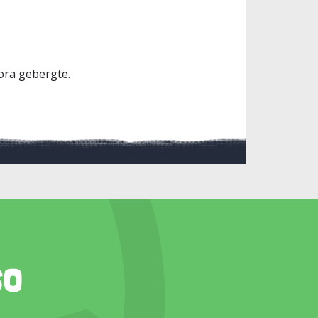
Bora gebergte.
so