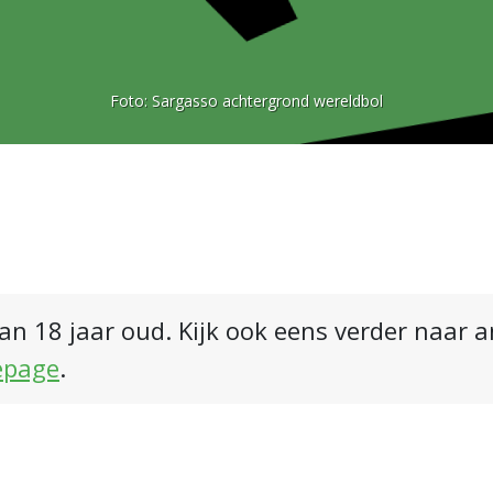
Foto:
Sargasso achtergrond wereldbol
an 18 jaar oud. Kijk ook eens verder naar 
epage
.