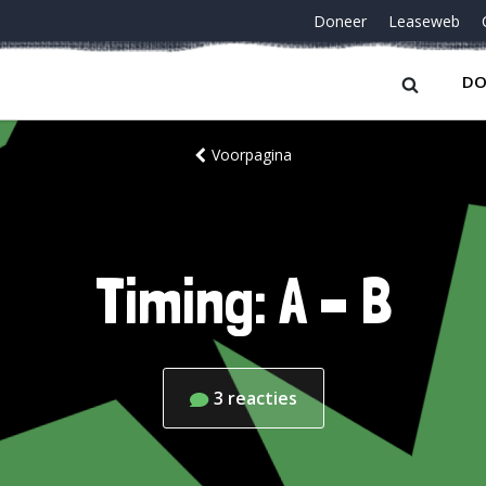
Doneer
Leaseweb
DO
Voorpagina
Timing: A – B
3
reacties