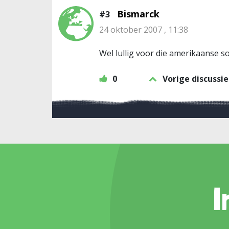
Bismarck
#3
24 oktober 2007 , 11:38
Wel lullig voor die amerikaanse s
0
Vorige discussie
I