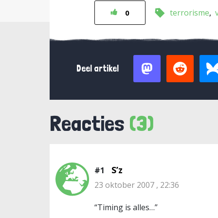
terrorisme
0
Deel artikel
Reacties
(3)
S’z
#1
23 oktober 2007 , 22:36
“Timing is alles…”