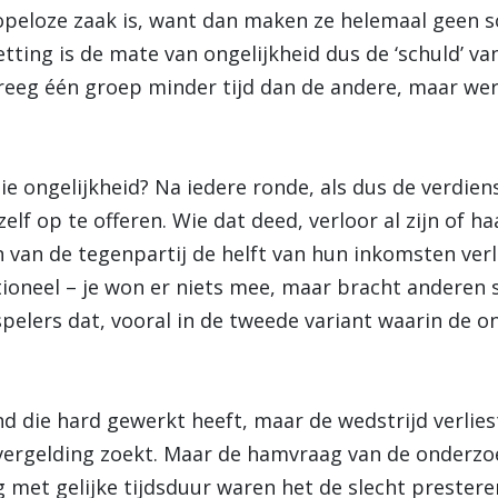
opeloze zaak is, want dan maken ze helemaal geen s
etting is de mate van ongelijkheid dus de ‘schuld’ va
reeg één groep minder tijd dan de andere, maar wer
e ongelijkheid? Na iedere ronde, als dus de verdie
elf op te offeren. Wie dat deed, verloor al zijn of 
 van de tegenpartij de helft van hun inkomsten ver
ioneel – je won er niets mee, maar bracht anderen 
 spelers dat, vooral in de tweede variant waarin de 
d die hard gewerkt heeft, maar de wedstrijd verliest
vergelding zoekt. Maar de hamvraag van de onderzo
g met gelijke tijdsduur waren het de slecht prest