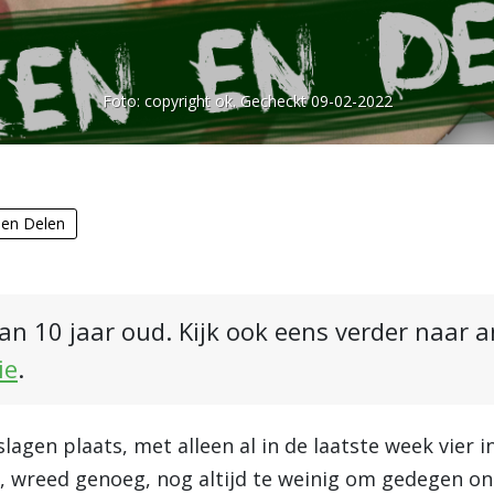
Foto:
copyright ok. Gecheckt 09-02-2022
 en Delen
an 10 jaar oud. Kijk ook eens verder naar 
ie
.
agen plaats, met alleen al in de laatste week vier i
er, wreed genoeg, nog altijd te weinig om gedegen o