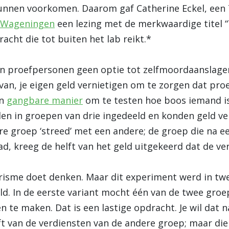
unnen voorkomen. Daarom gaf Catherine Eckel, een
n Wageningen
een lezing met de merkwaardige titel “
cht die tot buiten het lab reikt.*
an proefpersonen geen optie tot zelfmoordaanslage
an, je eigen geld vernietigen om te zorgen dat pro
en
gangbare manier
om te testen hoe boos iemand i
en in groepen van drie ingedeeld en konden geld ve
e groep ‘streed’ met een andere; de groep die na 
 kreeg de helft van het geld uitgekeerd dat de ver
orisme doet denken. Maar dit experiment werd in twe
ld. In de eerste variant mocht één van de twee groe
e maken. Dat is een lastige opdracht. Je wil dat n
elft van de verdiensten van de andere groep; maar di