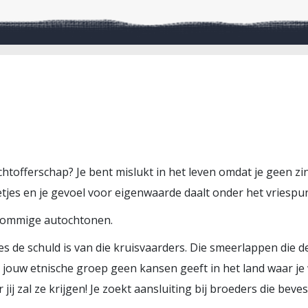
achtofferschap? Je bent mislukt in het leven omdat je geen z
etjes en je gevoel voor eigenwaarde daalt onder het vriespun
 sommige autochtonen.
les de schuld is van die kruisvaarders. Die smeerlappen die d
ouw etnische groep geen kansen geeft in het land waar je wo
 jij zal ze krijgen! Je zoekt aansluiting bij broeders die beves