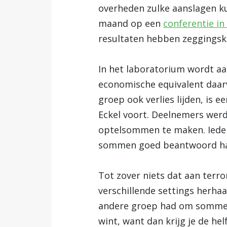
overheden zulke aanslagen k
maand op een
conferentie i
resultaten hebben zeggingskra
In het laboratorium wordt a
economische equivalent daarv
groep ook verlies lijden, is e
Eckel voort. Deelnemers werd
optelsommen te maken. Ieder
sommen goed beantwoord had,
Tot zover niets dat aan terr
verschillende settings herhaa
andere groep had om sommen t
wint, want dan krijg je de h