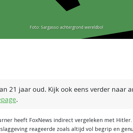
Foto:
Sargasso achtergrond wereldbol
an 21 jaar oud. Kijk ook eens verder naar 
epage
.
rner heeft FoxNews indirect vergeleken met Hitler
rslaggeving reageerde zoals altijd vol begrip en gen