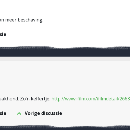
van meer beschaving.
sie
aakhond. Zo’n keffertje:
http://www.ifilm.com/ifilmdetail/266
sie
Vorige discussie