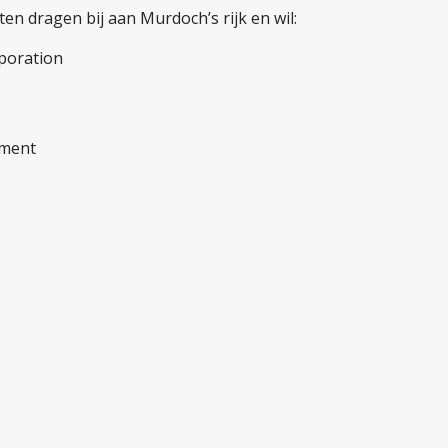
n dragen bij aan Murdoch’s rijk en wil:
poration
nment