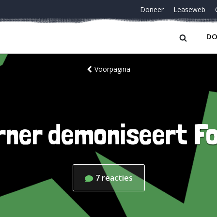
Doneer
Leaseweb
DO
Voorpagina
rner demoniseert 
7
reacties