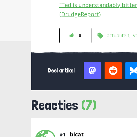
“Ted is understandably bitter
(DrudgeReport)
actualiteit
v
0
Deel artikel
Reacties
(7)
bicat
#1