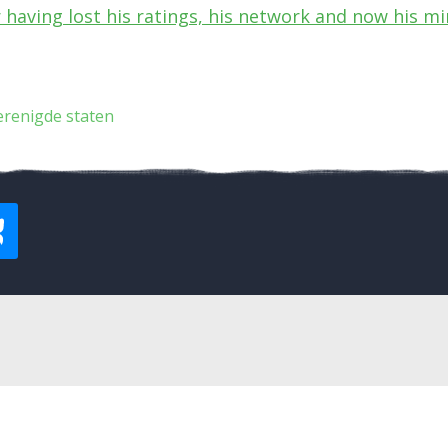
 having lost his ratings, his network and now his m
erenigde staten