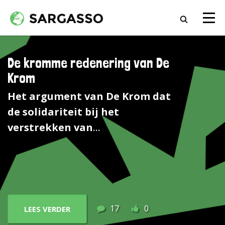
De kromme redenering van De
Krom
Het argument van De Krom dat
de solidariteit bij het
verstrekken van
bijstandsuitkeringen in het
geding is, slaat nergens op,
zegt Flip van Dyke. Het aantal
bijstandsuitkeringen is sterk
afgenomen en dat terwijl de
17
0
LEES VERDER
werkende beroepsbevolking is