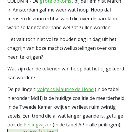
COLUMN - De
grote opkomst
bij de Feminist March
oerconservatieve, isolationistische
in Amsterdam gaf me weer wat hoop. Hoop dat
wereldbeeld. Wat op het eerste
mensen de zuurrechtse wind die over de aardkloot
gezicht klinkt als empathie is
waait zo langzamerhand wel zat zullen worden.
blijkbaar meer een strategisch
kanon in zijn oorlog tegen de
Het valt toch niet vol te houden dag in dag uit het
‘liberale elite’, en de steun aan
chagrijn van boze machtswellustelingen over ons
Israël is daar onderdeel van.
heen te krijgen?
Amerika voor alles, en dus:
Wat zijn dan de tekenen van hoop dat het tij gekeerd
Israël niet meer
Carlson heeft al
kan worden?
jaren een broertje dood aan wat hij
De peilingen:
volgens Maurice de Hond
(in de tabel
ziet als het Amerikaanse
hieronder MdH) is de huidige coalitie de meerderheid
imperium. Buitenlandse oorlogen,
in de Tweede Kamer kwijt en verliest ruim twintig
morele verplichtingen,
zetels. Een trend die al wat langer gaande is, getuige
miljardensteun aan verre
ook de
Peilingwijzer
(in de tabel AP = alle peilingen).
bondgenoten, volgens hem