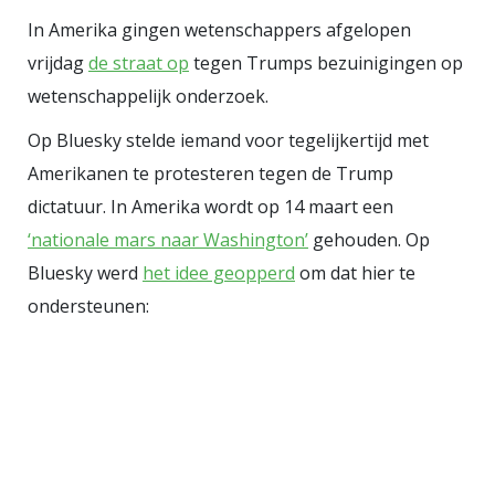
Carlson noemt de dingen hard bij
In Amerika gingen wetenschappers afgelopen
naam, hij spreekt over
vrijdag
de straat op
tegen Trumps bezuinigingen op
oorlogsmisdaden, over Amerika's
wetenschappelijk onderzoek.
compliciteit, maar zijn oplossing is
Op Bluesky stelde iemand voor tegelijkertijd met
nooit gerechtigheid of
Amerikanen te protesteren tegen de Trump
internationale solidariteit. Zijn
dictatuur. In Amerika wordt op 14 maart een
oplossing is Amerika terugtrekken,
‘nationale mars naar Washington’
gehouden. Op
de grenzen dicht, en de rest van de
Bluesky werd
het idee geopperd
om dat hier te
wereld zien als een moreel
ondersteunen:
afvalputje waar ze niets te zoeken
hebben.
Conservatief
antizionisme ≠ linkse
solidariteit
Wat links ‘pro-
Palestina’ noemt, is bij Carlson een
echo van het paleoconservatisme à