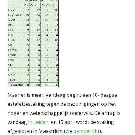
allemaal verlengstukken van de
‘deep state’ en haar eeuwige
kruistocht tegen de gewone
Amerikaan. Israël past in dat rijtje
als een dure, instabiele
bondgenoot die de VS telkens weer
meesleurt in andermans oorlogen.
De Palestijnen? Die functioneren in
dit verhaal vooral als moreel
contrastmiddel: slachtoffers van
Maar er is meer. Vandaag begint een 10- daagse
een beleid dat wordt gevoerd door
estafettestaking tegen de bezuinigingen op het
een ideologische elite die allang
hoger en wetenschappelijk onderwijs. De aftrap is
niet meer namens het volk
vandaag
in Leiden
en 15 april wordt de staking
spreekt, maar namens zichzelf.
afgesloten in Maastricht (zie
persbericht
).