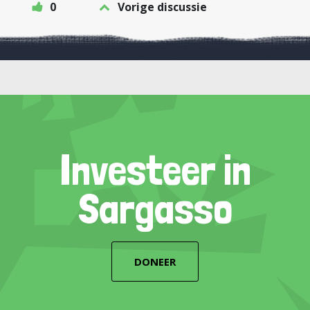
0
Vorige discussie
Investeer in
Sargasso
DONEER