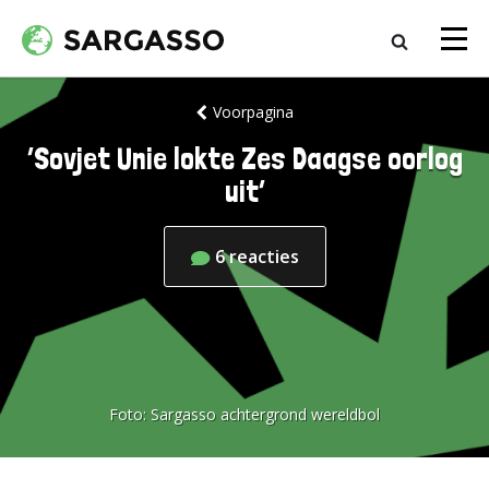
Voorpagina
‘Sovjet Unie lokte Zes Daagse oorlog
uit’
6
reacties
Foto:
Sargasso achtergrond wereldbol