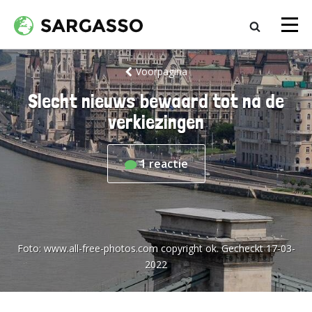
Voorpagina
Slecht nieuws bewaard tot na de
verkiezingen
1
reactie
Foto:
www.all-free-photos.com copyright ok. Gecheckt 17-03-
2022