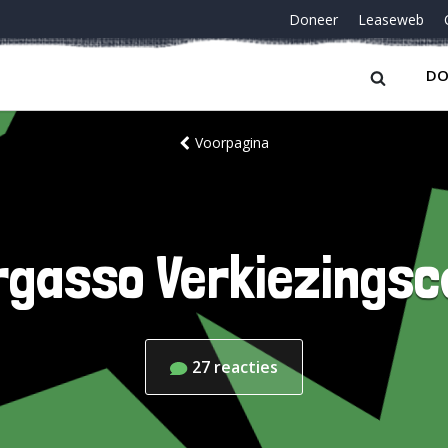
Doneer
Leaseweb
DO
Voorpagina
rgasso Verkiezingsc
27
reacties