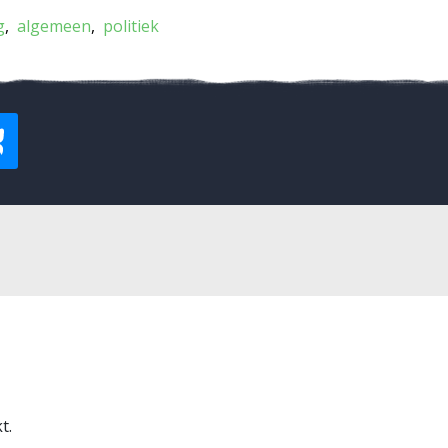
g
algemeen
politiek
t.