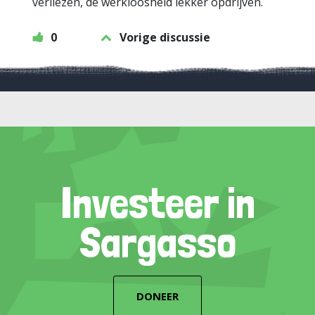
verliezen, de werkloosheid lekker opdrijven.
0
Vorige discussie
Investeer in
Sargasso
DONEER