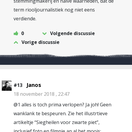
stemmingmakerij en halve waarheden, dat de
term riooljournalistiek nog niet eens
verdiende.
0
Volgende discussie
Vorige discussie
Janos
#13
18 november 2018 , 22:47
@1 alles is toch prima verlopen? Ja joh! Geen
wanklank te bespeuren. Zie het illustrtieve
artikeltje “Siegheilen voor zwarte piet”,
inclusief foto en filmpje an al het moois: