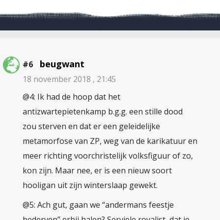
beugwant
#6
18 november 2018 , 21:45
@4: Ik had de hoop dat het
antizwartepietenkamp b.g.g. een stille dood
zou sterven en dat er een geleidelijke
metamorfose van ZP, weg van de karikatuur en
meer richting voorchristelijk volksfiguur of zo,
kon zijn. Maar nee, er is een nieuw soort
hooligan uit zijn winterslaap gewekt.
@5: Ach gut, gaan we “andermans feestje
bederven” erbij halen? Serviele royalist, dat je