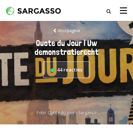
Voorpagina
Quote du Jour | Uw
demonstratierecht
44
reacties
Foto:
Quote du Jour - Sargasso