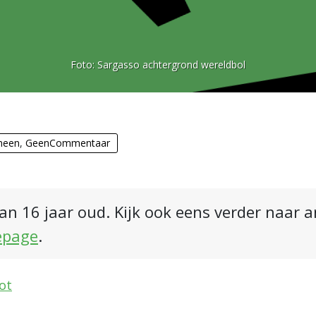
Foto:
Sargasso achtergrond wereldbol
meen
,
GeenCommentaar
an 16 jaar oud. Kijk ook eens verder naar 
epage
.
ot