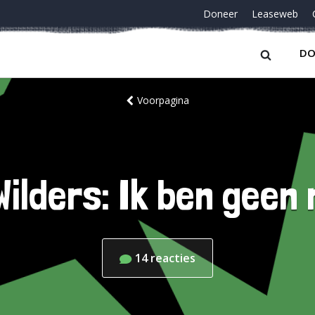
Doneer
Leaseweb
DO
Voorpagina
Wilders: Ik ben geen
14
reacties