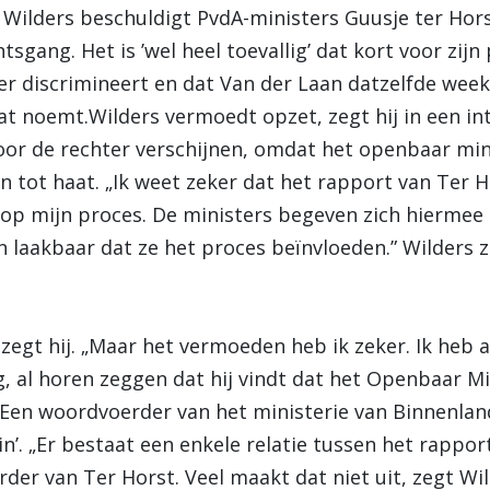
Wilders beschuldigt PvdA-ministers Guusje ter Hor
tsgang. Het is ’wel heel toevallig’ dat kort voor zij
der discrimineert en dat Van der Laan datzelfde week
at noemt.Wilders vermoedt opzet, zegt hij in een in
oor de rechter verschijnen, omdat het openbaar min
n tot haat. „Ik weet zeker dat het rapport van Ter 
 op mijn proces. De ministers begeven zich hiermee o
n laakbaar dat ze het proces beïnvloeden.” Wilders 
 zegt hij. „Maar het vermoeden heb ik zeker. Ik heb
g, al horen zeggen dat hij vindt dat het Openbaar Mi
 Een woordvoerder van het ministerie van Binnenla
in’. „Er bestaat een enkele relatie tussen het rappo
der van Ter Horst. Veel maakt dat niet uit, zegt Wi