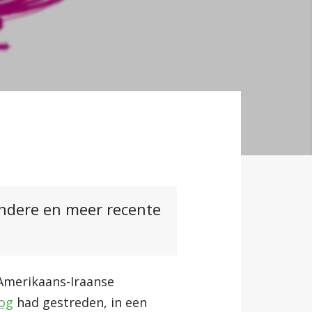
andere en meer recente
 Amerikaans-Iraanse
log
had gestreden, in een