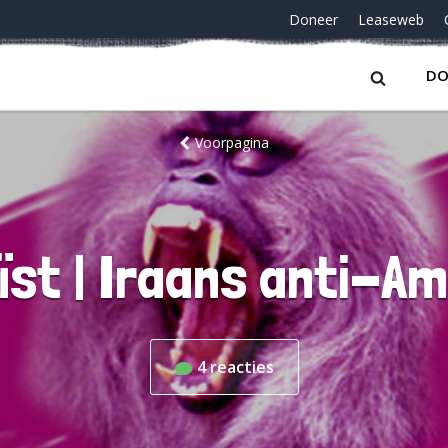
Doneer
Leaseweb
DO
Voorpagina
st | Iraans anti-A
4
reacties