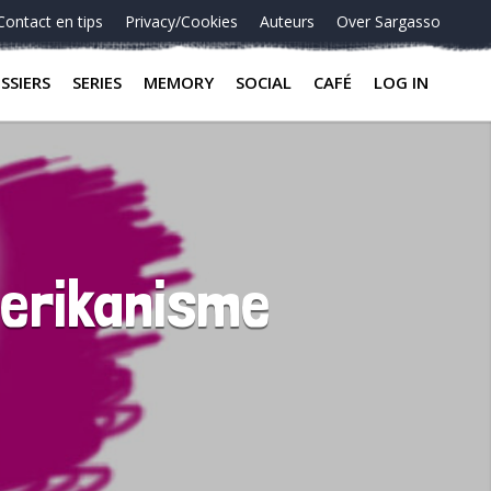
Contact en tips
Privacy/Cookies
Auteurs
Over Sargasso
SSIERS
SERIES
MEMORY
SOCIAL
CAFÉ
LOG IN
merikanisme