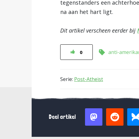
tegenstanders een achterhoed
na aan het hart ligt.
Dit artikel verscheen eerder bij
anti-amerik
0
Serie:
Post-Atheïst
Deel artikel