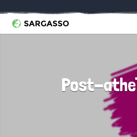
Post-atheï