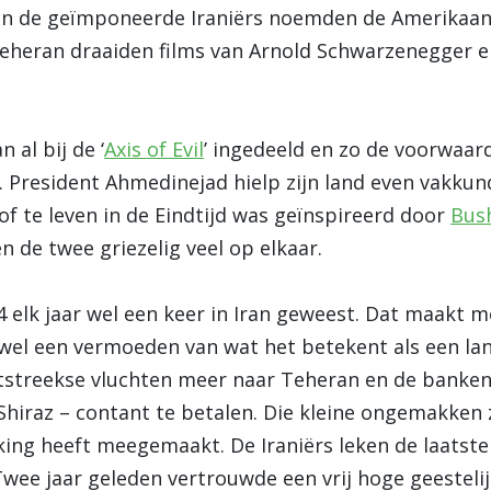
n de geïmponeerde Iraniërs noemden de Amerikaans
eheran draaiden films van Arnold Schwarzenegger en
 al bij de ‘
Axis of Evil
’ ingedeeld en zo de voorwaar
President Ahmedinejad hielp zijn land even vakkund
f te leven in de Eindtijd was geïnspireerd door
Bush
n de twee griezelig veel op elkaar.
 elk jaar wel een keer in Iran geweest. Dat maakt m
wel een vermoeden van wat het betekent als een lan
htstreekse vluchten meer naar Teheran en de banke
in Shiraz – contant te betalen. Die kleine ongemakken z
ing heeft meegemaakt. De Iraniërs leken de laatste 
Twee jaar geleden vertrouwde een vrij hoge geestelijk