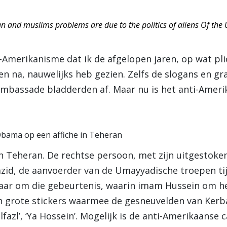
an and muslims problems are due to the politics of aliens Of the 
ti-Amerikanisme dat ik de afgelopen jaren, op wat p
en na, nauwelijks heb gezien. Zelfs de slogans en gr
mbassade bladderden af. Maar nu is het anti-Ameri
Obama op een affiche in Teheran
in Teheran. De rechtse persoon, met zijn uitgestoken
 Yazid, de aanvoerder van de Umayyadische troepen t
 jaar om die gebeurtenis, waarin imam Hussein om he
 grote stickers waarmee de gesneuvelden van Kerba
fazl’, ‘Ya Hossein’. Mogelijk is de anti-Amerikaanse