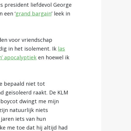
 president liefdevol George
 een ‘
grand bargain
’ leek in
den voor vriendschap
ig in het isolement. Ik
las
’ apocalyptiek
en hoewel ik
e bepaald niet tot
d geïsoleerd raakt. De KLM
nboycot dwingt me mijn
ijn natuurlijk niets
jaren iets van hun
e me toe dat hij altijd had