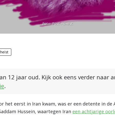
Foto:
Post-Atheïst
heïst
an 12 jaar oud. Kijk ook eens verder naar 
ie
.
r het eerst in Iran kwam, was er een detente in de
Saddam Hussein, waartegen Iran
een achtjarige oor