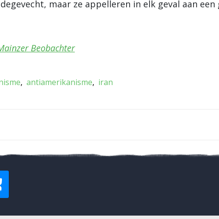
egevecht, maar ze appelleren in elk geval aan een g
Mainzer Beobachter
anisme
antiamerikanisme
iran