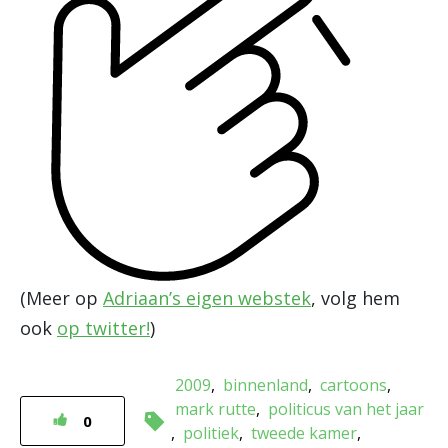
(Meer op
Adriaan’s eigen webstek
, volg hem
ook
op twitter!
)
2009
binnenland
cartoons
mark rutte
politicus van het jaar
0
politiek
tweede kamer