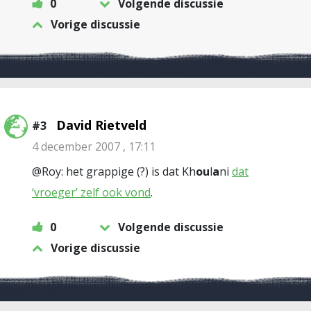
0
Volgende discussie
Vorige discussie
David Rietveld
#3
4 december 2007 , 17:11
@Roy: het grappige (?) is dat Kh
ou
l
a
ni
dat
‘vroeger’ zelf ook vond
.
0
Volgende discussie
Vorige discussie