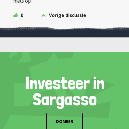
niets op.
0
Vorige discussie
Investeer in
Sargasso
DONEER