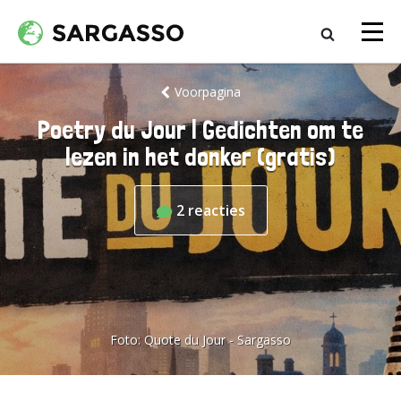
Voorpagina
Poetry du Jour | Gedichten om te
lezen in het donker (gratis)
2
reacties
Foto:
Quote du Jour - Sargasso