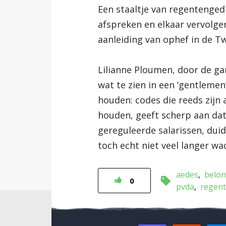
Een staaltje van regentengedr
afspreken en elkaar vervolgen
aanleiding van ophef in de 
Lilianne Ploumen, door de ga
wat te zien in een ‘gentlemen
houden: codes die reeds zijn 
houden, geeft scherp aan dat 
gereguleerde salarissen, dui
toch echt niet veel langer wa
aedes
belon
0
pvda
regen