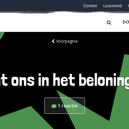
Doneer
Leaseweb
DO
Voorpagina
t ons in het beloni
1
reactie