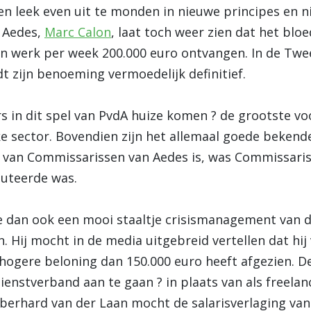
sen leek even uit te monden in nieuwe principes en 
n Aedes,
Marc Calon
, laat toch weer zien dat het blo
gen werk per week 200.000 euro ontvangen. In de Tw
t zijn benoeming vermoedelijk definitief.
lers in dit spel van PvdA huize komen ? de grootste v
e sector. Bovendien zijn het allemaal goede bekende
d van Commissarissen van Aedes is, was Commissaris
uteerde was.
 dan ook een mooi staaltje crisismanagement van d
n. Hij mocht in de media uitgebreid vertellen dat hij
een hogere beloning dan 150.000 euro heeft afgezien. 
dienstverband aan te gaan ? in plaats van als freela
 Eberhard van der Laan mocht de salarisverlaging van 