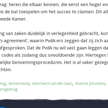
ag: heren die elkaar kennen, die eerst een hoger en 
s de bal toespelen om het succes te claimen. Dit all
Tweede Kamer.
ng van zaken duidelijk in verlegenheid gebracht, ko
’s agreement’, waarin PvdA-ers zeggen dat zij zich 
afgesproken. Dat de PvdA nu wil vast gaan leggen dat
codes als zodanig dus onvoldoende zijn. Hiertegen h
delijke benoemingsprocedures. Het is al vaker geze
chten.
ing
binnenland
eberhard van der laan
lilianne ploumen
tengedrag