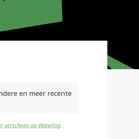
andere en meer recente
er verscheen op Waterlog
.