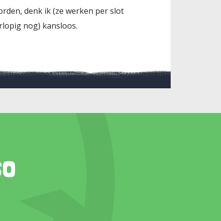
rden, denk ik (ze werken per slot
orlopig nog) kansloos.
so