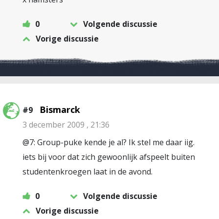
0
Volgende discussie
Vorige discussie
Bismarck
#9
3 december 2009 , 21:36
@7: Group-puke kende je al? Ik stel me daar iig.
iets bij voor dat zich gewoonlijk afspeelt buiten
studentenkroegen laat in de avond.
0
Volgende discussie
Vorige discussie