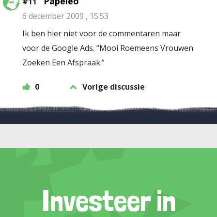
Papeleo
#11
6 december 2009 , 15:53
Ik ben hier niet voor de commentaren maar
voor de Google Ads. “Mooi Roemeens Vrouwen
Zoeken Een Afspraak.”
0
Vorige discussie
Investeer in