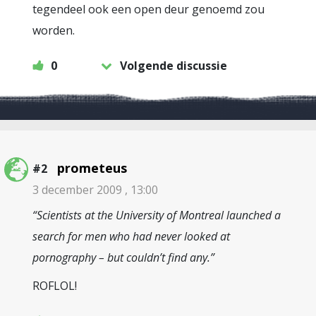
tegendeel ook een open deur genoemd zou
worden.
0
Volgende discussie
prometeus
#2
3 december 2009 , 13:00
“Scientists at the University of Montreal launched a
search for men who had never looked at
pornography – but couldn’t find any.”
ROFLOL!