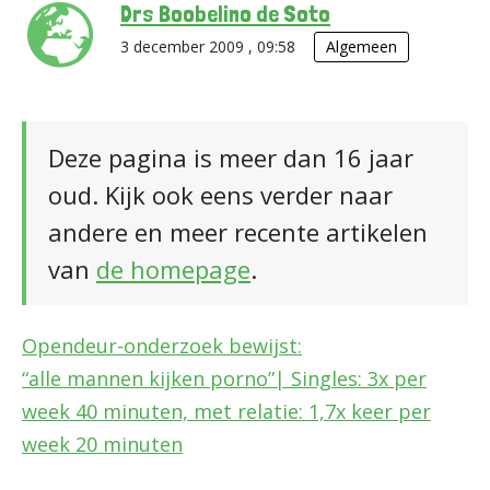
Drs Boobelino de Soto
3 december 2009 , 09:58
Algemeen
Deze pagina is meer dan 16 jaar
oud. Kijk ook eens verder naar
andere en meer recente artikelen
van
de homepage
.
Opendeur-onderzoek bewijst:
“alle mannen kijken porno”| Singles: 3x per
week 40 minuten, met relatie: 1,7x keer per
week 20 minuten