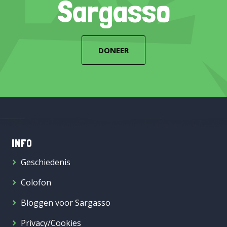
Sargasso
DONEER
INFO
Geschiedenis
Colofon
Bloggen voor Sargasso
Privacy/Cookies