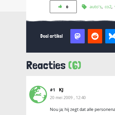
auto's
co2
0
Deel artikel
Reacties
(6)
KJ
#1
20 mei 2009 , 12:40
Nou ja; hij zegt dat alle persone