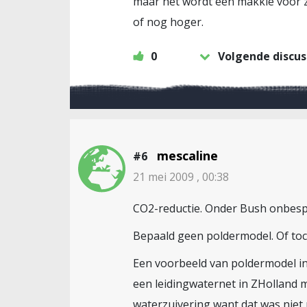
maar het wordt een makkie voor ze
of nog hoger.
0
Volgende discus
mescaline
#6
21 mei 2009 , 00:38
CO2-reductie. Onder Bush onbesp
Bepaald geen poldermodel. Of toc
Een voorbeeld van poldermodel in
een leidingwaternet in ZHolland
waterzuivering want dat was niet 