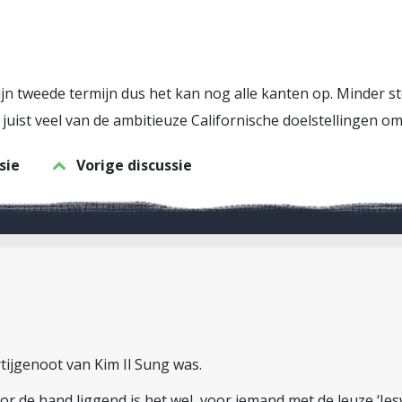
 zijn tweede termijn dus het kan nog alle kanten op. Minder 
die juist veel van de ambitieuze Californische doelstellingen 
sie
Vorige discussie
tijgenoot van Kim Il Sung was.
or de hand liggend is het wel, voor iemand met de leuze ‘Jes