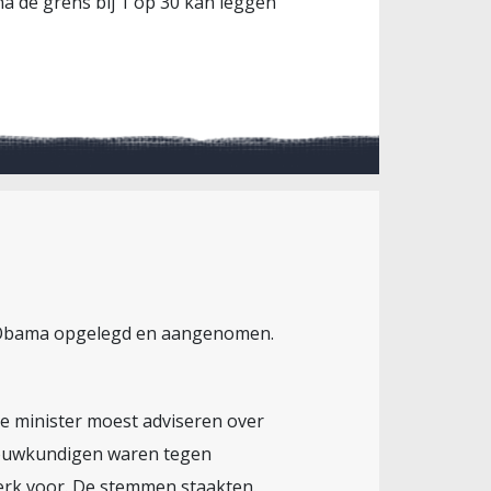
na de grens bij 1 op 30 kan leggen
r Obama opgelegd en aangenomen.
de minister moest adviseren over
bouwkundigen waren tegen
sterk voor. De stemmen staakten.