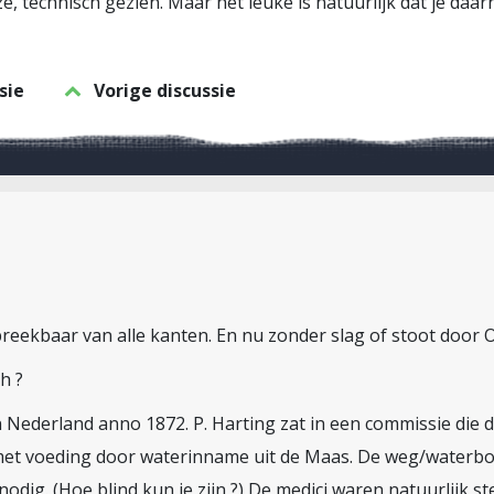
, technisch gezien. Maar het leuke is natuurlijk dat je daar
sie
Vorige discussie
reekbaar van alle kanten. En nu zonder slag of stoot doo
h ?
 Nederland anno 1872. P. Harting zat in een commissie die 
 met voeding door waterinname uit de Maas. De weg/water
nodig. (Hoe blind kun je zijn ?) De medici waren natuurlijk 