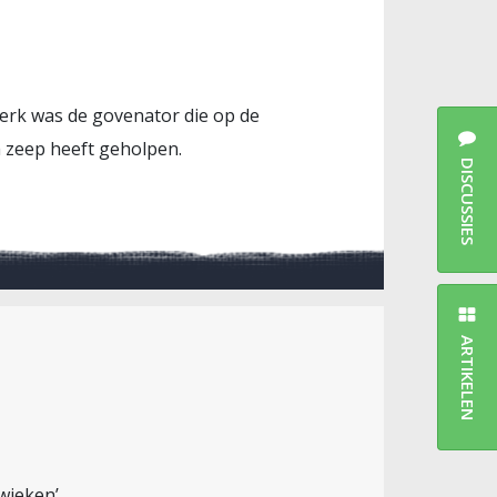
sterk was de govenator die op de
om zeep heeft geholpen.
DISCUSSIES
ARTIKELEN
wieken’.