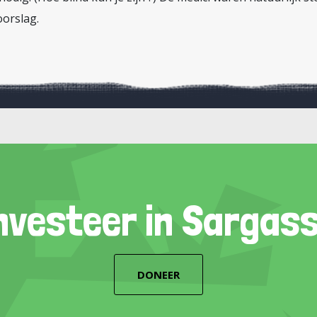
oorslag.
nvesteer in Sargas
DONEER