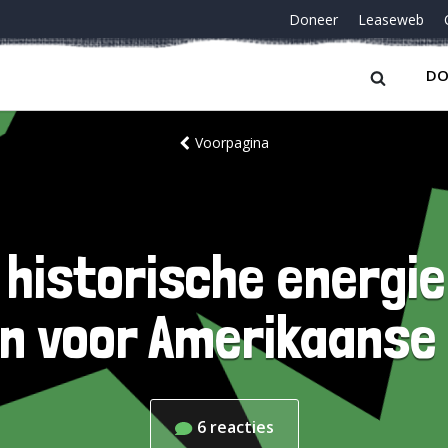
Doneer
Leaseweb
DO
Voorpagina
historische energie 
n voor Amerikaanse 
6
reacties