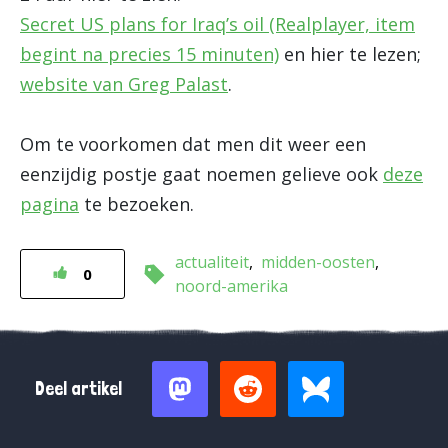
Secret US plans for Iraq’s oil (Realplayer, item
begint na precies 15 minuten)
en hier te lezen;
website van Greg Palast
.
Om te voorkomen dat men dit weer een
eenzijdig postje gaat noemen gelieve ook
deze
pagina
te bezoeken.
actualiteit
midden-oosten
0
noord-amerika
Deel artikel