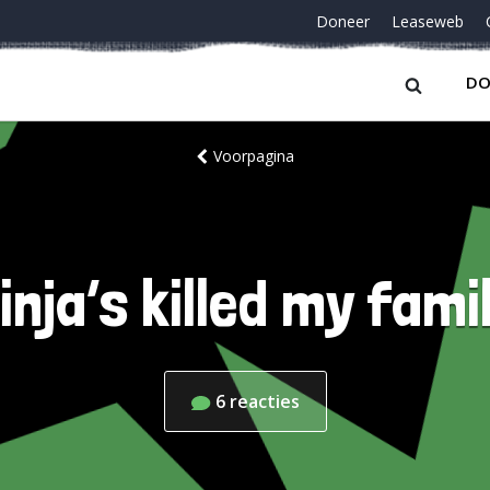
Doneer
Leaseweb
DO
Voorpagina
inja’s killed my fami
6
reacties