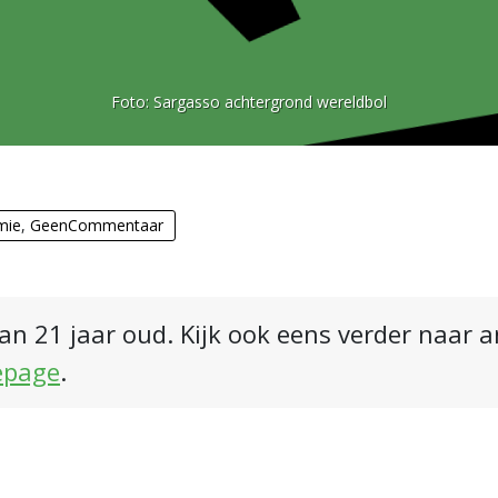
Foto:
Sargasso achtergrond wereldbol
mie
,
GeenCommentaar
an 21 jaar oud. Kijk ook eens verder naar 
epage
.