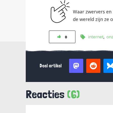
Waar zwervers en 
de wereld zijn ze o
internet
onz
0
Deel artikel
Reacties
(6)